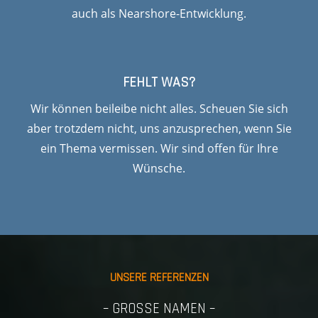
auch als Nearshore-Entwicklung.
FEHLT WAS?
Wir können beileibe nicht alles. Scheuen Sie sich
aber trotzdem nicht, uns anzusprechen, wenn Sie
ein Thema vermissen. Wir sind offen für Ihre
Wünsche.
UNSERE REFERENZEN
– GROSSE NAMEN –